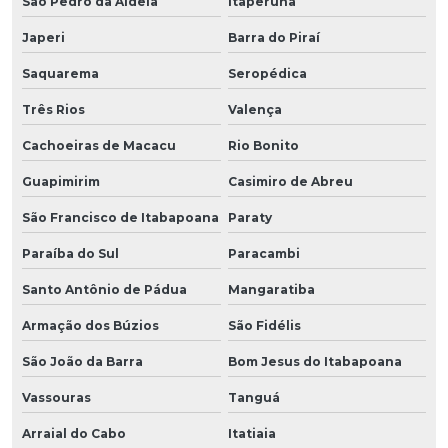
São Pedro da Aldeia
Itaperuna
Japeri
Barra do Piraí
Saquarema
Seropédica
Três Rios
Valença
Cachoeiras de Macacu
Rio Bonito
Guapimirim
Casimiro de Abreu
São Francisco de Itabapoana
Paraty
Paraíba do Sul
Paracambi
Santo Antônio de Pádua
Mangaratiba
Armação dos Búzios
São Fidélis
São João da Barra
Bom Jesus do Itabapoana
Vassouras
Tanguá
Arraial do Cabo
Itatiaia