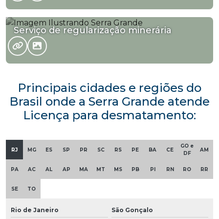
Serviço de regularização minerária
Principais cidades e regiões do
Brasil onde a Serra Grande atende
Licença para desmatamento:
GO e
RJ
MG
ES
SP
PR
SC
RS
PE
BA
CE
AM
DF
PA
AC
AL
AP
MA
MT
MS
PB
PI
RN
RO
RR
SE
TO
Rio de Janeiro
São Gonçalo