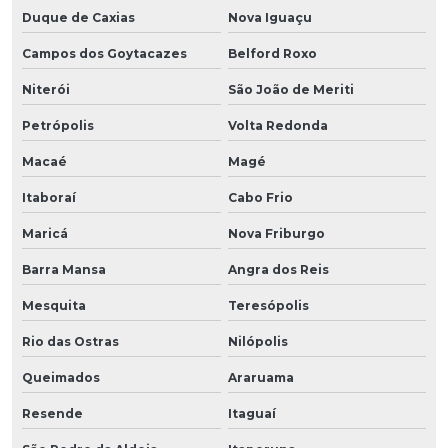
Duque de Caxias
Nova Iguaçu
Campos dos Goytacazes
Belford Roxo
Niterói
São João de Meriti
Petrópolis
Volta Redonda
Macaé
Magé
Itaboraí
Cabo Frio
Maricá
Nova Friburgo
Barra Mansa
Angra dos Reis
Mesquita
Teresópolis
Rio das Ostras
Nilópolis
Queimados
Araruama
Resende
Itaguaí