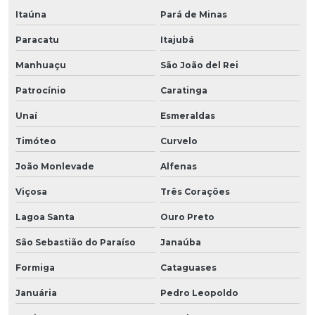
Itaúna
Pará de Minas
Paracatu
Itajubá
Manhuaçu
São João del Rei
Patrocínio
Caratinga
Unaí
Esmeraldas
Timóteo
Curvelo
João Monlevade
Alfenas
Viçosa
Três Corações
Lagoa Santa
Ouro Preto
São Sebastião do Paraíso
Janaúba
Formiga
Cataguases
Januária
Pedro Leopoldo