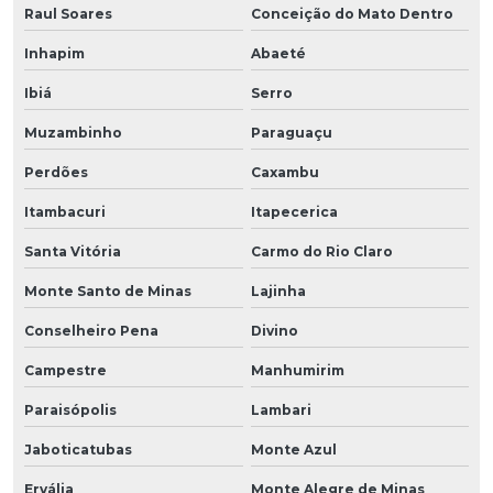
Raul Soares
Conceição do Mato Dentro
Inhapim
Abaeté
Ibiá
Serro
Muzambinho
Paraguaçu
Perdões
Caxambu
Itambacuri
Itapecerica
Santa Vitória
Carmo do Rio Claro
Monte Santo de Minas
Lajinha
Conselheiro Pena
Divino
Campestre
Manhumirim
Paraisópolis
Lambari
Jaboticatubas
Monte Azul
Ervália
Monte Alegre de Minas