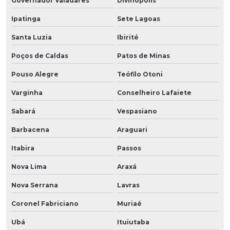
Governador Valadares
Divinópolis
Ipatinga
Sete Lagoas
Santa Luzia
Ibirité
Poços de Caldas
Patos de Minas
Pouso Alegre
Teófilo Otoni
Varginha
Conselheiro Lafaiete
Sabará
Vespasiano
Barbacena
Araguari
Itabira
Passos
Nova Lima
Araxá
Nova Serrana
Lavras
Coronel Fabriciano
Muriaé
Ubá
Ituiutaba