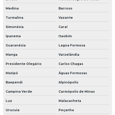
Medina
Barroso
Turmalina
Vazante
Simonésia
Caraí
Ipanema
Itaobim
Guaranésia
Lagoa Formosa
Manga
Varzelândia
Presidente Olegário
Carlos Chagas
Matipó
Águas Formosas
Baependi
Alpinópolis
Campina Verde
Carmópolis de Minas
Luz
Malacacheta
Urucuia
Peçanha