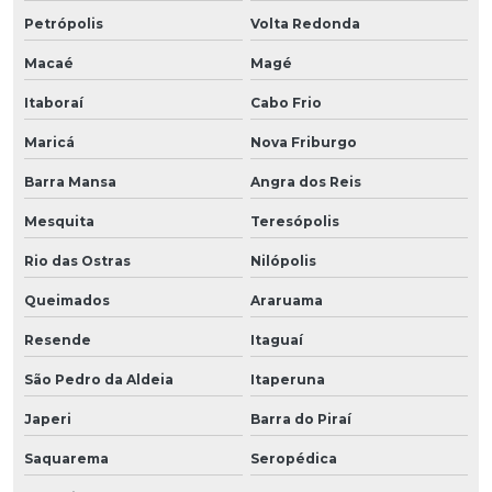
Petrópolis
Volta Redonda
Macaé
Magé
Itaboraí
Cabo Frio
Maricá
Nova Friburgo
Barra Mansa
Angra dos Reis
Mesquita
Teresópolis
Rio das Ostras
Nilópolis
Queimados
Araruama
Resende
Itaguaí
São Pedro da Aldeia
Itaperuna
Japeri
Barra do Piraí
Saquarema
Seropédica