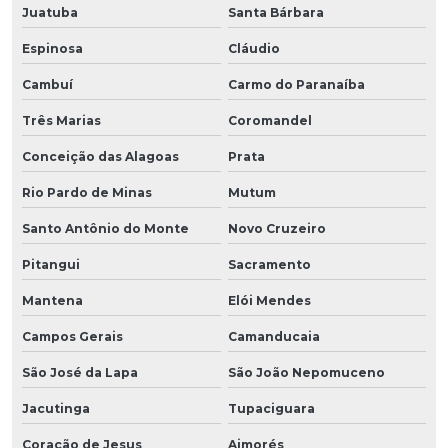
Juatuba
Santa Bárbara
Espinosa
Cláudio
Cambuí
Carmo do Paranaíba
Três Marias
Coromandel
Conceição das Alagoas
Prata
Rio Pardo de Minas
Mutum
Santo Antônio do Monte
Novo Cruzeiro
Pitangui
Sacramento
Mantena
Elói Mendes
Campos Gerais
Camanducaia
São José da Lapa
São João Nepomuceno
Jacutinga
Tupaciguara
Coração de Jesus
Aimorés