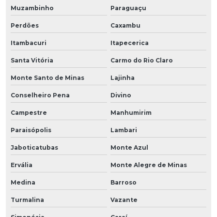
Muzambinho
Paraguaçu
Perdões
Caxambu
Itambacuri
Itapecerica
Santa Vitória
Carmo do Rio Claro
Monte Santo de Minas
Lajinha
Conselheiro Pena
Divino
Campestre
Manhumirim
Paraisópolis
Lambari
Jaboticatubas
Monte Azul
Ervália
Monte Alegre de Minas
Medina
Barroso
Turmalina
Vazante