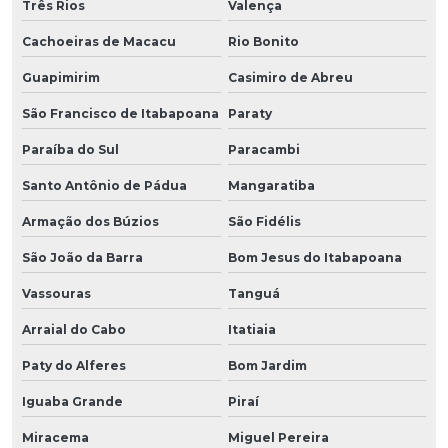
Três Rios
Valença
Cachoeiras de Macacu
Rio Bonito
Guapimirim
Casimiro de Abreu
São Francisco de Itabapoana
Paraty
Paraíba do Sul
Paracambi
Santo Antônio de Pádua
Mangaratiba
Armação dos Búzios
São Fidélis
São João da Barra
Bom Jesus do Itabapoana
Vassouras
Tanguá
Arraial do Cabo
Itatiaia
Paty do Alferes
Bom Jardim
Iguaba Grande
Piraí
Miracema
Miguel Pereira