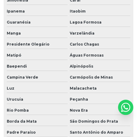
Simonésia
Caraí
Ipanema
Itaobim
Guaranésia
Lagoa Formosa
Manga
Varzelândia
Presidente Olegário
Carlos Chagas
Matipó
Águas Formosas
Baependi
Alpinópolis
Campina Verde
Carmópolis de Minas
Luz
Malacacheta
Urucuia
Peçanha
Rio Pomba
Nova Era
Borda da Mata
São Domingos do Prata
Padre Paraíso
Santo Antônio do Amparo