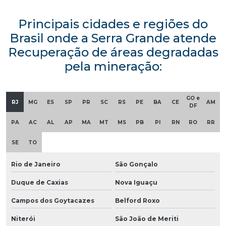
Principais cidades e regiões do
Brasil onde a Serra Grande atende
Recuperação de áreas degradadas
pela mineração:
GO e
RJ
MG
ES
SP
PR
SC
RS
PE
BA
CE
AM
DF
PA
AC
AL
AP
MA
MT
MS
PB
PI
RN
RO
RR
SE
TO
Rio de Janeiro
São Gonçalo
Duque de Caxias
Nova Iguaçu
Campos dos Goytacazes
Belford Roxo
Niterói
São João de Meriti