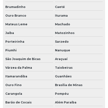
Brumadinho
Caeté
Ouro Branco
Iturama
Mateus Leme
Machado
Jaíba
Matozinhos
Porteirinha
Sarzedo
Piumhi
Nanuque
São Joaquim de Bicas
Araçuaí
Várzea da Palma
Taiobeiras
Itamarandiba
Guanhães
Ouro Fino
Brasília de Minas
Carangola
Pompéu
Barão de Cocais
Além Paraíba