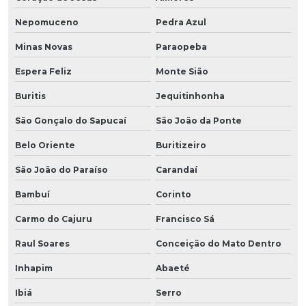
Nepomuceno
Pedra Azul
Minas Novas
Paraopeba
Espera Feliz
Monte Sião
Buritis
Jequitinhonha
São Gonçalo do Sapucaí
São João da Ponte
Belo Oriente
Buritizeiro
São João do Paraíso
Carandaí
Bambuí
Corinto
Carmo do Cajuru
Francisco Sá
Raul Soares
Conceição do Mato Dentro
Inhapim
Abaeté
Ibiá
Serro