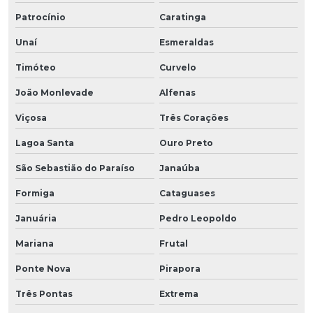
Patrocínio
Caratinga
Unaí
Esmeraldas
Timóteo
Curvelo
João Monlevade
Alfenas
Viçosa
Três Corações
Lagoa Santa
Ouro Preto
São Sebastião do Paraíso
Janaúba
Formiga
Cataguases
Januária
Pedro Leopoldo
Mariana
Frutal
Ponte Nova
Pirapora
Três Pontas
Extrema