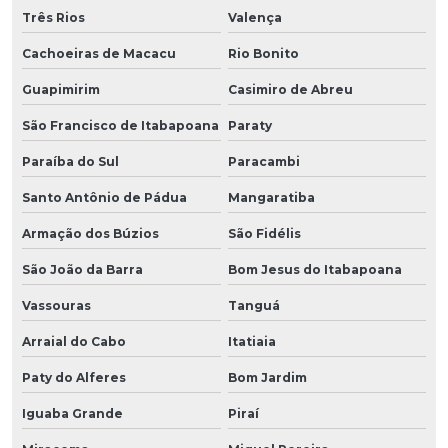
Três Rios
Valença
Cachoeiras de Macacu
Rio Bonito
Guapimirim
Casimiro de Abreu
São Francisco de Itabapoana
Paraty
Paraíba do Sul
Paracambi
Santo Antônio de Pádua
Mangaratiba
Armação dos Búzios
São Fidélis
São João da Barra
Bom Jesus do Itabapoana
Vassouras
Tanguá
Arraial do Cabo
Itatiaia
Paty do Alferes
Bom Jardim
Iguaba Grande
Piraí