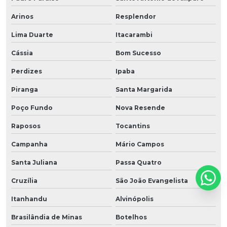
Arinos
Resplendor
Lima Duarte
Itacarambi
Cássia
Bom Sucesso
Perdizes
Ipaba
Piranga
Santa Margarida
Poço Fundo
Nova Resende
Raposos
Tocantins
Campanha
Mário Campos
Santa Juliana
Passa Quatro
Cruzília
São João Evangelista
Itanhandu
Alvinópolis
Brasilândia de Minas
Botelhos