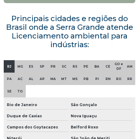
Principais cidades e regiões do
Brasil onde a Serra Grande atende
Licenciamento ambiental para
indústrias:
GO e
RJ
MG
ES
SP
PR
SC
RS
PE
BA
CE
AM
DF
PA
AC
AL
AP
MA
MT
MS
PB
PI
RN
RO
RR
SE
TO
Rio de Janeiro
São Gonçalo
Duque de Caxias
Nova Iguaçu
Campos dos Goytacazes
Belford Roxo
Niterói
São João de Meriti