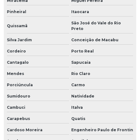
Miracema
Miguel Pereira
Pinheiral
Itaocara
São José do Vale do Rio
Quissamã
Preto
Silva Jardim
Conceição de Macabu
Cordeiro
Porto Real
Cantagalo
Sapucaia
Mendes
Rio Claro
Porciúncula
Carmo
Sumidouro
Natividade
Cambuci
Italva
Carapebus
Quatis
Cardoso Moreira
Engenheiro Paulo de Frontin