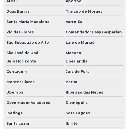
Areal
Aperibé
Duas Barras
Trajano de Moraes
Santa Maria Madalena
Varre-Sai
Rio das Flores
Comendador Levy Gasparian
São Sebastião do Alto
Laje do Muriaé
São José de Ubá
Macuco
Belo Horizonte
Uberlândia
Contagem
Juiz de Fora
Montes Claros
Betim
Uberaba
Ribeirão das Neves
Governador Valadares
Divinópolis
Ipatinga
Sete Lagoas
Santa Luzia
Ibirité