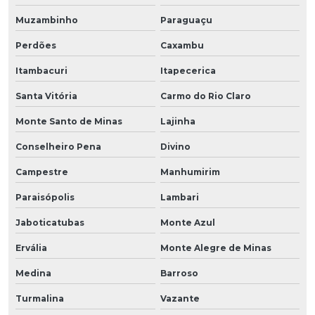
Muzambinho
Paraguaçu
Perdões
Caxambu
Itambacuri
Itapecerica
Santa Vitória
Carmo do Rio Claro
Monte Santo de Minas
Lajinha
Conselheiro Pena
Divino
Campestre
Manhumirim
Paraisópolis
Lambari
Jaboticatubas
Monte Azul
Ervália
Monte Alegre de Minas
Medina
Barroso
Turmalina
Vazante