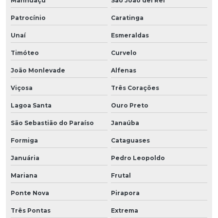
Manhuaçu
São João del Rei
Patrocínio
Caratinga
Unaí
Esmeraldas
Timóteo
Curvelo
João Monlevade
Alfenas
Viçosa
Três Corações
Lagoa Santa
Ouro Preto
São Sebastião do Paraíso
Janaúba
Formiga
Cataguases
Januária
Pedro Leopoldo
Mariana
Frutal
Ponte Nova
Pirapora
Três Pontas
Extrema