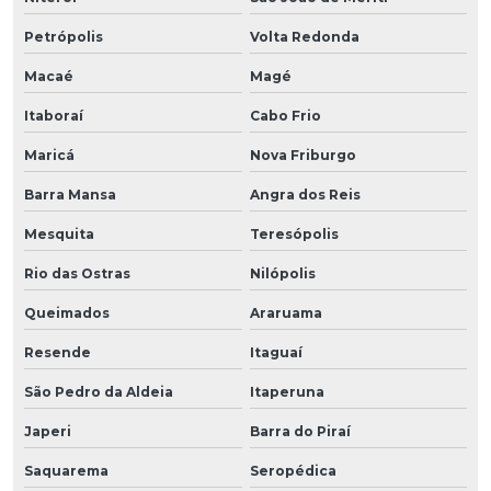
Petrópolis
Volta Redonda
Macaé
Magé
Itaboraí
Cabo Frio
Maricá
Nova Friburgo
Barra Mansa
Angra dos Reis
Mesquita
Teresópolis
Rio das Ostras
Nilópolis
Queimados
Araruama
Resende
Itaguaí
São Pedro da Aldeia
Itaperuna
Japeri
Barra do Piraí
Saquarema
Seropédica