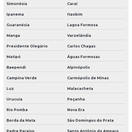
Simonésia
Caraí
Ipanema
Itaobim
Guaranésia
Lagoa Formosa
Manga
Varzelândia
Presidente Olegário
Carlos Chagas
Matipó
Águas Formosas
Baependi
Alpinópolis
Campina Verde
Carmópolis de Minas
Luz
Malacacheta
Urucuia
Peçanha
Rio Pomba
Nova Era
Borda da Mata
São Domingos do Prata
Padre Paraíso
Santo Antônio do Amparo