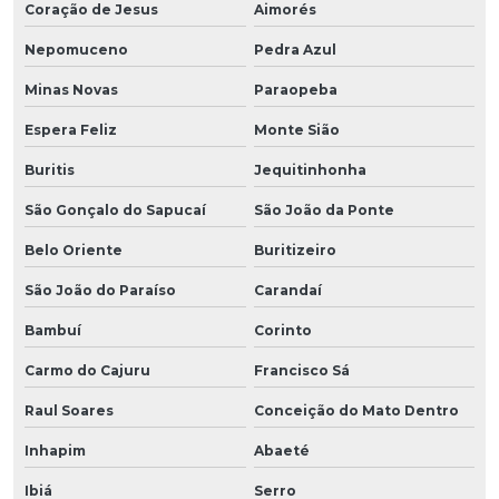
Coração de Jesus
Aimorés
Nepomuceno
Pedra Azul
Minas Novas
Paraopeba
Espera Feliz
Monte Sião
Buritis
Jequitinhonha
São Gonçalo do Sapucaí
São João da Ponte
Belo Oriente
Buritizeiro
São João do Paraíso
Carandaí
Bambuí
Corinto
Carmo do Cajuru
Francisco Sá
Raul Soares
Conceição do Mato Dentro
Inhapim
Abaeté
Ibiá
Serro