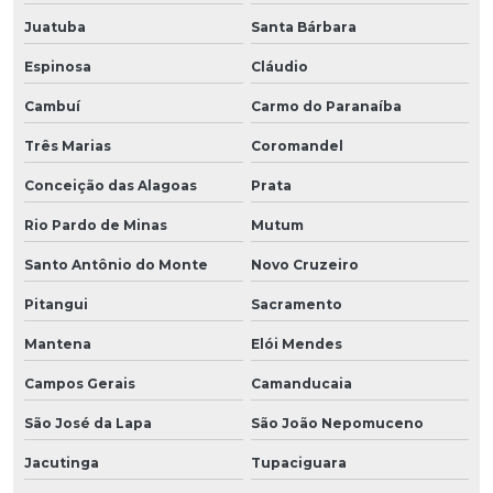
Juatuba
Santa Bárbara
Espinosa
Cláudio
Cambuí
Carmo do Paranaíba
Três Marias
Coromandel
Conceição das Alagoas
Prata
Rio Pardo de Minas
Mutum
Santo Antônio do Monte
Novo Cruzeiro
Pitangui
Sacramento
Mantena
Elói Mendes
Campos Gerais
Camanducaia
São José da Lapa
São João Nepomuceno
Jacutinga
Tupaciguara