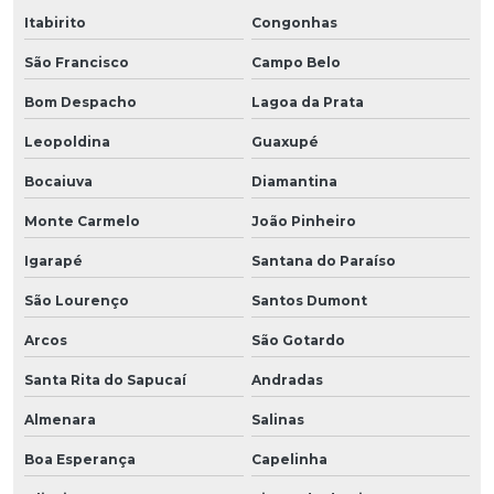
Itabirito
Congonhas
São Francisco
Campo Belo
Bom Despacho
Lagoa da Prata
Leopoldina
Guaxupé
Bocaiuva
Diamantina
Monte Carmelo
João Pinheiro
Igarapé
Santana do Paraíso
São Lourenço
Santos Dumont
Arcos
São Gotardo
Santa Rita do Sapucaí
Andradas
Almenara
Salinas
Boa Esperança
Capelinha