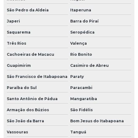
São Pedro da Aldeia
Itaperuna
Japeri
Barra do Piraí
Saquarema
Seropédica
Três Rios
Valença
Cachoeiras de Macacu
Rio Bonito
Guapimirim
Casimiro de Abreu
São Francisco de Itabapoana
Paraty
Paraíba do Sul
Paracambi
Santo Antônio de Pádua
Mangaratiba
Armação dos Búzios
São Fidélis
São João da Barra
Bom Jesus do Itabapoana
Vassouras
Tanguá