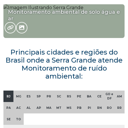
Monitoramento ambiental de solo água e
ar
Principais cidades e regiões do
Brasil onde a Serra Grande atende
Monitoramento de ruído
ambiental:
GO e
RJ
MG
ES
SP
PR
SC
RS
PE
BA
CE
AM
DF
PA
AC
AL
AP
MA
MT
MS
PB
PI
RN
RO
RR
SE
TO