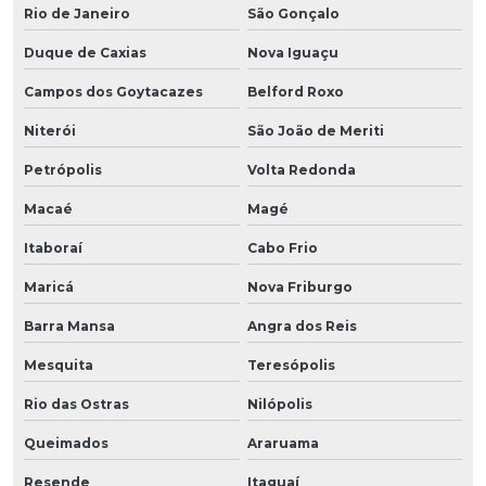
Rio de Janeiro
São Gonçalo
Duque de Caxias
Nova Iguaçu
Campos dos Goytacazes
Belford Roxo
Niterói
São João de Meriti
Petrópolis
Volta Redonda
Macaé
Magé
Itaboraí
Cabo Frio
Maricá
Nova Friburgo
Barra Mansa
Angra dos Reis
Mesquita
Teresópolis
Rio das Ostras
Nilópolis
Queimados
Araruama
Resende
Itaguaí