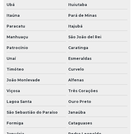
Ubá
Ituiutaba
Itaúna
Pará de Minas
Paracatu
Itajubá
Manhuaçu
São João del Rei
Patrocínio
Caratinga
Unaí
Esmeraldas
Timóteo
Curvelo
João Monlevade
Alfenas
Viçosa
Três Corações
Lagoa Santa
Ouro Preto
São Sebastião do Paraíso
Janaúba
Formiga
Cataguases
Januária
Pedro Leopoldo