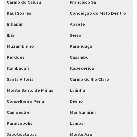
Carmo do Cajuru
Francisco Sá
Raul Soares
Conceição do Mato Dentro
Inhapim
Abaeté
Ibiá
Serro
Muzambinho
Paraguaçu
Perdões
Caxambu
Itambacuri
Itapecerica
Santa Vitória
Carmo do Rio Claro
Monte Santo de Minas
Lajinha
Conselheiro Pena
Divino
Campestre
Manhumirim
Paraisópolis
Lambari
Jaboticatubas
Monte Azul