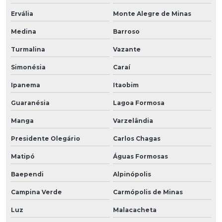
Ervália
Monte Alegre de Minas
Medina
Barroso
Turmalina
Vazante
Simonésia
Caraí
Ipanema
Itaobim
Guaranésia
Lagoa Formosa
Manga
Varzelândia
Presidente Olegário
Carlos Chagas
Matipó
Águas Formosas
Baependi
Alpinópolis
Campina Verde
Carmópolis de Minas
Luz
Malacacheta