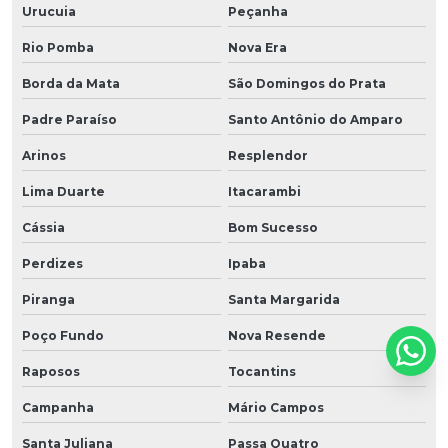
Urucuia
Peçanha
Rio Pomba
Nova Era
Borda da Mata
São Domingos do Prata
Padre Paraíso
Santo Antônio do Amparo
Arinos
Resplendor
Lima Duarte
Itacarambi
Cássia
Bom Sucesso
Perdizes
Ipaba
Piranga
Santa Margarida
Poço Fundo
Nova Resende
Raposos
Tocantins
Campanha
Mário Campos
Santa Juliana
Passa Quatro