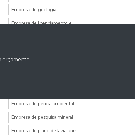
Empresa de geologia
Empresa de licenciamento e
regularização ambiental
Empresa de mapeamento geológico
Empresa de monitoramento ambiental
um orçamento.
Empresa de outorga de água
Empresa de outorga de uso de recursos
hídricos
Empresa de perícia ambiental
Empresa de pesquisa mineral
Empresa de plano de lavra anm