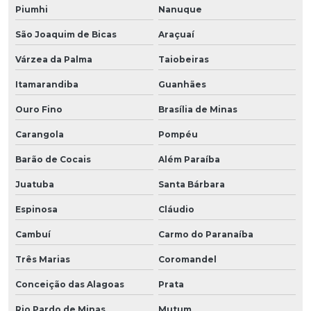
Piumhi
Nanuque
São Joaquim de Bicas
Araçuaí
Várzea da Palma
Taiobeiras
Itamarandiba
Guanhães
Ouro Fino
Brasília de Minas
Carangola
Pompéu
Barão de Cocais
Além Paraíba
Juatuba
Santa Bárbara
Espinosa
Cláudio
Cambuí
Carmo do Paranaíba
Três Marias
Coromandel
Conceição das Alagoas
Prata
Rio Pardo de Minas
Mutum