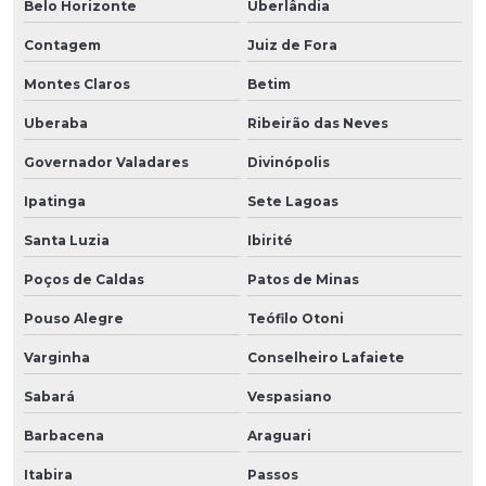
Belo Horizonte
Uberlândia
Contagem
Juiz de Fora
Montes Claros
Betim
Uberaba
Ribeirão das Neves
Governador Valadares
Divinópolis
Ipatinga
Sete Lagoas
Santa Luzia
Ibirité
Poços de Caldas
Patos de Minas
Pouso Alegre
Teófilo Otoni
Varginha
Conselheiro Lafaiete
Sabará
Vespasiano
Barbacena
Araguari
Itabira
Passos