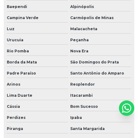
Baependi
Alpinópolis
Campina Verde
Carmópolis de Minas
Luz
Malacacheta
Urucuia
Peçanha
Rio Pomba
Nova Era
Borda da Mata
São Domingos do Prata
Padre Paraíso
Santo Antônio do Amparo
Arinos
Resplendor
Lima Duarte
Itacarambi
Cássia
Bom Sucesso
Perdizes
Ipaba
Piranga
Santa Margarida