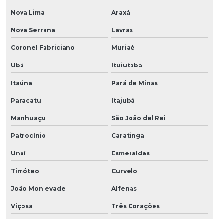
Nova Lima
Araxá
Nova Serrana
Lavras
Coronel Fabriciano
Muriaé
Ubá
Ituiutaba
Itaúna
Pará de Minas
Paracatu
Itajubá
Manhuaçu
São João del Rei
Patrocínio
Caratinga
Unaí
Esmeraldas
Timóteo
Curvelo
João Monlevade
Alfenas
Viçosa
Três Corações