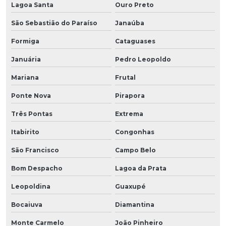
Lagoa Santa
Ouro Preto
São Sebastião do Paraíso
Janaúba
Formiga
Cataguases
Januária
Pedro Leopoldo
Mariana
Frutal
Ponte Nova
Pirapora
Três Pontas
Extrema
Itabirito
Congonhas
São Francisco
Campo Belo
Bom Despacho
Lagoa da Prata
Leopoldina
Guaxupé
Bocaiuva
Diamantina
Monte Carmelo
João Pinheiro