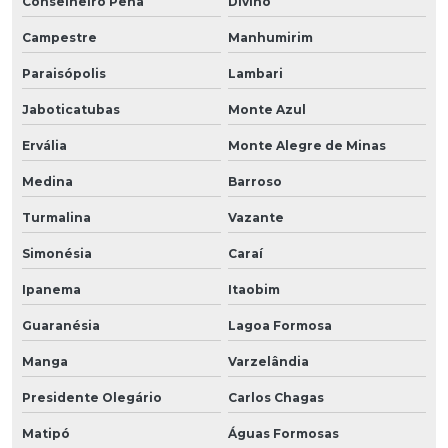
Conselheiro Pena
Divino
Campestre
Manhumirim
Paraisópolis
Lambari
Jaboticatubas
Monte Azul
Ervália
Monte Alegre de Minas
Medina
Barroso
Turmalina
Vazante
Simonésia
Caraí
Ipanema
Itaobim
Guaranésia
Lagoa Formosa
Manga
Varzelândia
Presidente Olegário
Carlos Chagas
Matipó
Águas Formosas