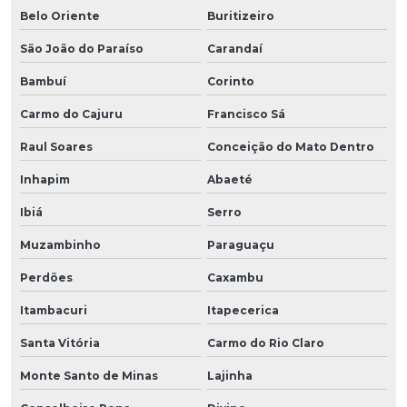
Belo Oriente
Buritizeiro
São João do Paraíso
Carandaí
Bambuí
Corinto
Carmo do Cajuru
Francisco Sá
Raul Soares
Conceição do Mato Dentro
Inhapim
Abaeté
Ibiá
Serro
Muzambinho
Paraguaçu
Perdões
Caxambu
Itambacuri
Itapecerica
Santa Vitória
Carmo do Rio Claro
Monte Santo de Minas
Lajinha