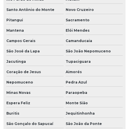
Santo Antônio do Monte
Novo Cruzeiro
Pitangui
Sacramento
Mantena
Elói Mendes
Campos Gerais
Camanducaia
São José da Lapa
São João Nepomuceno
Jacutinga
Tupaciguara
Coração de Jesus
Aimorés
Nepomuceno
Pedra Azul
Minas Novas
Paraopeba
Espera Feliz
Monte Sião
Buritis
Jequitinhonha
São Gonçalo do Sapucaí
São João da Ponte