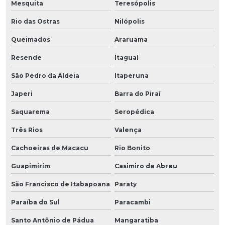
Mesquita
Teresópolis
Rio das Ostras
Nilópolis
Queimados
Araruama
Resende
Itaguaí
São Pedro da Aldeia
Itaperuna
Japeri
Barra do Piraí
Saquarema
Seropédica
Três Rios
Valença
Cachoeiras de Macacu
Rio Bonito
Guapimirim
Casimiro de Abreu
São Francisco de Itabapoana
Paraty
Paraíba do Sul
Paracambi
Santo Antônio de Pádua
Mangaratiba