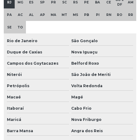
RJ
MG
ES
SP
PR
SC
RS
PE
BA
CE
AM
DF
PA
AC
AL
AP
MA
MT
MS
PB
PI
RN
RO
RR
SE
TO
Rio de Janeiro
São Gonçalo
Duque de Caxias
Nova Iguaçu
Campos dos Goytacazes
Belford Roxo
Niterói
São João de Meriti
Petrópolis
Volta Redonda
Macaé
Magé
Itaboraí
Cabo Frio
Maricá
Nova Friburgo
Barra Mansa
Angra dos Reis