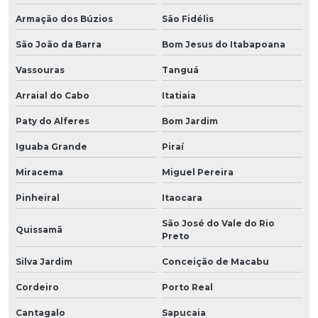
Armação dos Búzios
São Fidélis
São João da Barra
Bom Jesus do Itabapoana
Vassouras
Tanguá
Arraial do Cabo
Itatiaia
Paty do Alferes
Bom Jardim
Iguaba Grande
Piraí
Miracema
Miguel Pereira
Pinheiral
Itaocara
São José do Vale do Rio
Quissamã
Preto
Silva Jardim
Conceição de Macabu
Cordeiro
Porto Real
Cantagalo
Sapucaia